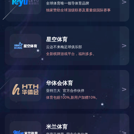
产品展示
公司新闻
leyu·乐鱼（中国）体育官方网站
>
连卷制袋机系列
>
1 ，停机检查光照住色
背心袋制袋机
>
色斑
2，开机跑过
，长度设短
垃圾袋制袋机
>
3，光电眼上下调整使光点最
高速制袋机
>
冷切制袋机系列
>
无拉伸制袋机系列
>
方底制袋机系列
>