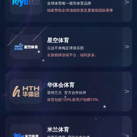
产品展示
新闻中心
leyu·乐鱼（中国）体育官
leyu·乐鱼（中国）体育官方网站
>
连卷制袋机系列
>
背心袋制袋机清洁步骤
背心袋制袋机
>
制袋机清洁保养
垃圾袋制袋机
>
制袋机的裁剪系统
高速制袋机
>
制袋机的过程中出现发脆或
冷切制袋机系列
>
制袋机之塑料的成分
无拉伸制袋机系列
>
方底制袋机系列
>