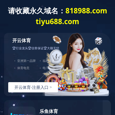
欢迎访问leyu·乐鱼（中国）体育官方网站 官方网站！