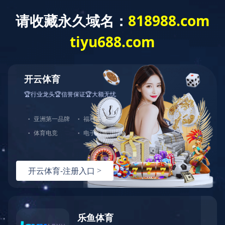
欢迎访问leyu·乐鱼（中国）体育官方网站 官方网站！