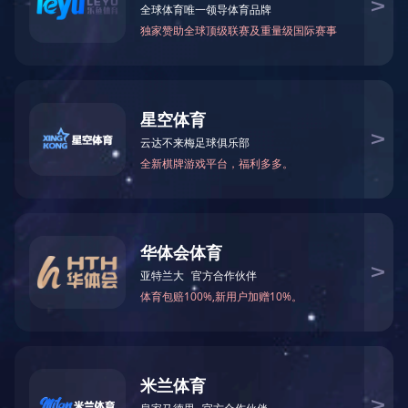
产品展示
公司新闻
leyu·乐鱼（中国）体育官方网站
>
连卷制袋机系列
>
背心袋制袋机
>
下面让我们了解一下制袋机
是现代包装行业不可缺少的
垃圾袋制袋机
>
调节器、超越离合器，焊线
高速制袋机
>
1、切刀:是该系统最重要
冷切制袋机系列
>
紧度，能够很好地排除原料
2、制袋长度调节器:制袋
无拉伸制袋机系列
>
3、超越离合器:中塑超越
方底制袋机系列
>
定的限度。